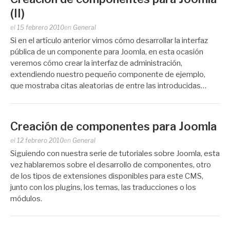
(II)
Publicado
el
15 febrero 2010
en
General
por
Si en el artículo anterior vimos cómo desarrollar la interfaz
Zootropo
pública de un componente para Joomla, en esta ocasión
veremos cómo crear la interfaz de administración,
extendiendo nuestro pequeño componente de ejemplo,
que mostraba citas aleatorias de entre las introducidas…
Creación de componentes para Joomla
Publicado
el
12 febrero 2010
en
General
por
Siguiendo con nuestra serie de tutoriales sobre Joomla, esta
Zootropo
vez hablaremos sobre el desarrollo de componentes, otro
de los tipos de extensiones disponibles para este CMS,
junto con los plugins, los temas, las traducciones o los
módulos.