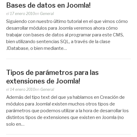
Bases de datos en Joomla!
Publicado
el
17 enero 2010
en
General
por
Siguiendo con nuestro último tutorial en el que vimos cómo
Zootropo
desarrollar módulos para Joomla veremos ahora cómo
trabajar con bases de datos al programar para este CMS,
bien utilizando sentencias SQL, a través de la clase
JDatabase, o bien mediante…
Tipos de parámetros para las
extensiones de Joomla!
Publicado
el
14 enero 2010
en
General
por
Además del tipo text del que ya hablamos en Creación de
Zootropo
módulos para Joomla! existen muchos otros tipos de
parámetros que podemos utilizar a la hora de desarrollar los
distintos tipos de extensiones que existen en Joomla (no
solo en…