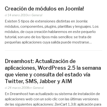
Creación de módulos en Joomla!
Publicado
el
14 enero 2010
en
General
por
Existen 5 tipos de extensiones distintas en Joomla:
Zootropo
módulos, componentes, plugins, plantillas y lenguajes. Los
módulos, de cuya creación hablaremos en este pequeño
tutorial, son uno de los tipos más sencillos: se trata de
pequeñas aplicaciones cuya salida puede mostrarse…
Dreamhost: Actualización de
aplicaciones, WordPress 2.5 la semana
que viene y consulta del estado vía
Twitter, SMS, Jabber y AIM
Publicado
el
24 marzo 2008
en
General
por
En Dreamhost han actualizado su sistema de instalación de
Zootropo
aplicaciones web con un solo clic con las últimas versiones
de las siguientes aplicaciones: ZenCart 1.3.8: aplicación para