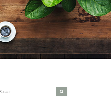
scar
r: