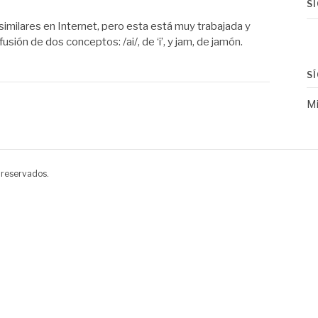
S
imilares en Internet, pero esta está muy trabajada y
sión de dos conceptos: /ai/, de ‘i’, y jam, de jamón.
S
Mi
 reservados.