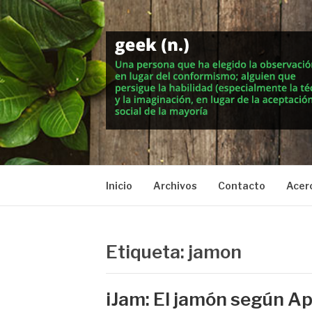
Saltar
al
contenido
MUNDO GEEK
Vida inteligente en la geekosfera
Inicio
Archivos
Contacto
Acer
Etiqueta: jamon
iJam: El jamón según A