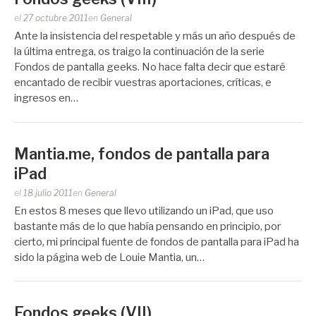
Publicado
el
27 octubre 2011
en
General
por
Ante la insistencia del respetable y más un año después de
Zootropo
la última entrega, os traigo la continuación de la serie
Fondos de pantalla geeks. No hace falta decir que estaré
encantado de recibir vuestras aportaciones, críticas, e
ingresos en…
Mantia.me, fondos de pantalla para
iPad
Publicado
el
18 julio 2011
en
General
por
En estos 8 meses que llevo utilizando un iPad, que uso
Zootropo
bastante más de lo que había pensando en principio, por
cierto, mi principal fuente de fondos de pantalla para iPad ha
sido la página web de Louie Mantia, un…
Fondos geeks (VII)