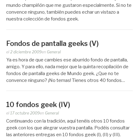
Zootropo
mundo champiñón que me gustaron especialmente. Si no te
convence ninguno, también puedes echar un vistazo a
nuestra colección de fondos geek.
Fondos de pantalla geeks (V)
Publicado
el
2 diciembre 2009
en
General
por
Ya es hora de que cambies ese aburrido fondo de pantalla,
Zootropo
amigo. Y para ello, nada mejor que la quinta recopilación de
fondos de pantalla geeks de Mundo geek. ¿Que no te
convence ninguno? ¡No temas! Tienes otros 40 fondos…
10 fondos geek (IV)
Publicado
el
17 octubre 2009
en
General
por
Continuando con la tradición, aquí tenéis otros 10 fondos
Zootropo
geek con los que alegrar vuestra pantalla. Podéis consultar
las anteriores entregas en 10 fondos geek (I), (II) y (III).