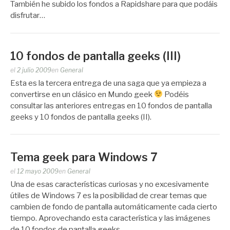
También he subido los fondos a Rapidshare para que podáis
disfrutar…
10 fondos de pantalla geeks (III)
Publicado
el
2 julio 2009
en
General
por
Esta es la tercera entrega de una saga que ya empieza a
Zootropo
convertirse en un clásico en Mundo geek
Podéis
consultar las anteriores entregas en 10 fondos de pantalla
geeks y 10 fondos de pantalla geeks (II).
Tema geek para Windows 7
Publicado
el
12 mayo 2009
en
General
por
Una de esas características curiosas y no excesivamente
Zootropo
útiles de Windows 7 es la posibilidad de crear temas que
cambien de fondo de pantalla automáticamente cada cierto
tiempo. Aprovechando esta característica y las imágenes
de 10 fondos de pantalla geeks…