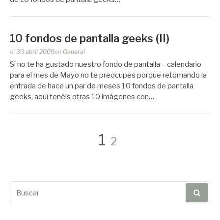
10 fondos de pantalla geeks (II)
Publicado
el
30 abril 2009
en
General
por
Si no te ha gustado nuestro fondo de pantalla – calendario
Zootropo
para el mes de Mayo no te preocupes porque retomando la
entrada de hace un par de meses 10 fondos de pantalla
geeks, aquí tenéis otras 10 imágenes con…
Navegación
Página
Página
1
2
de
Buscar
entradas
por: