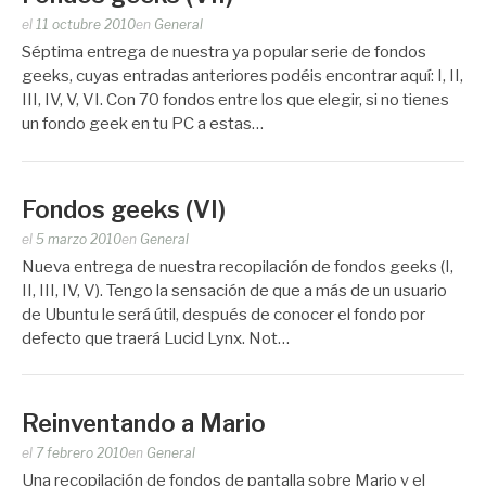
Publicado
el
11 octubre 2010
en
General
por
Séptima entrega de nuestra ya popular serie de fondos
Zootropo
geeks, cuyas entradas anteriores podéis encontrar aquí: I, II,
III, IV, V, VI. Con 70 fondos entre los que elegir, si no tienes
un fondo geek en tu PC a estas…
Fondos geeks (VI)
Publicado
el
5 marzo 2010
en
General
por
Nueva entrega de nuestra recopilación de fondos geeks (I,
Zootropo
II, III, IV, V). Tengo la sensación de que a más de un usuario
de Ubuntu le será útil, después de conocer el fondo por
defecto que traerá Lucid Lynx. Not…
Reinventando a Mario
Publicado
el
7 febrero 2010
en
General
por
Una recopilación de fondos de pantalla sobre Mario y el