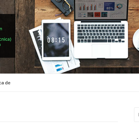
ca de
Bu
po