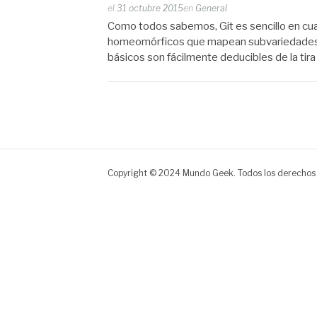
Publicado
el
31 octubre 2015
en
General
por
Como todos sabemos, Git es sencillo en cu
Zootropo
homeomórficos que mapean subvariedades d
básicos son fácilmente deducibles de la tira
Copyright © 2024 Mundo Geek. Todos los derechos