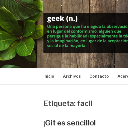
Saltar
al
contenido
MUNDO GEEK
Vida inteligente en la geekosfera
Inicio
Archivos
Contacto
Acer
Etiqueta: facil
¡Git es sencillo!