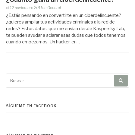
Publicado
el
12 noviembre 2011
en
General
por
¿Estás pensando en convertirte en un ciberdelincuente?
Zootropo
¿quieres ampliar tus actividades criminales a la red de
redes? Estos datos, que me envían desde Kaspersky Lab,
te pueden ayudar a aclarar esas dudas que todos tenemos
cuando empezamos. Un hacker, en…
Buscar
por:
SÍGUEME EN FACEBOOK