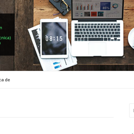
ca de
Bu
po