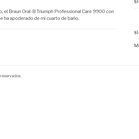
S
co, el Braun Oral-B Triumph Professional Care 9900 con
 se ha apoderado de mi cuarto de baño.
S
Mi
 reservados.