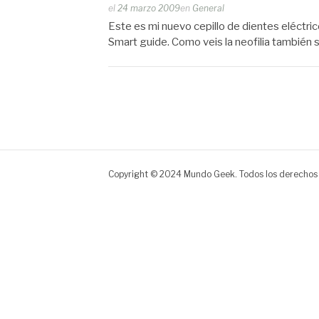
Publicado
el
24 marzo 2009
en
General
por
Este es mi nuevo cepillo de dientes eléctri
Zootropo
Smart guide. Como veis la neofilia también
Copyright © 2024 Mundo Geek. Todos los derechos