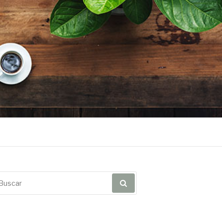
scar
r: