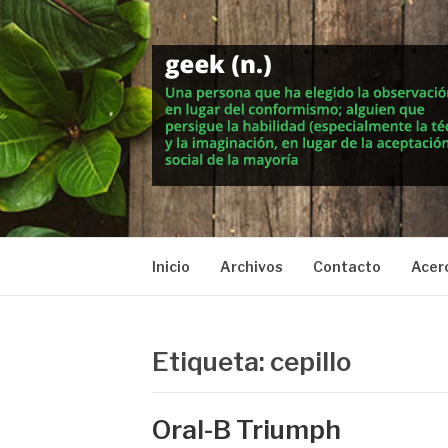
Saltar
al
contenido
MUNDO GEEK
Vida inteligente en la geekosfera
Inicio
Archivos
Contacto
Acer
Etiqueta: cepillo
Oral-B Triumph