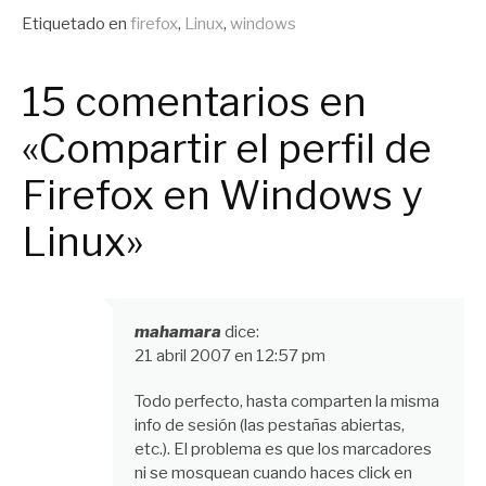
Publicado
Etiquetado en
firefox
,
Linux
,
windows
en
General
15 comentarios en
« Compartir el perfil de
Firefox en Windows y
Linux»
mahamara
dice:
21 abril 2007 en 12:57 pm
Todo perfecto, hasta comparten la misma
info de sesión (las pestañas abiertas,
etc.). El problema es que los marcadores
ni se mosquean cuando haces click en