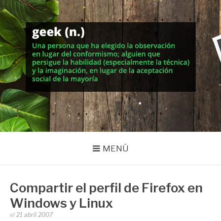
Saltar
al
contenido
MUNDO GEEK
Vida inteligente en la geekosfera
MENÚ
Compartir el perfil de Firefox en
Windows y Linux
Publicado
el
21 abril 2007