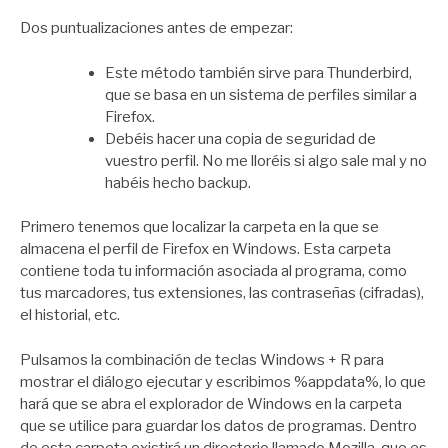
por
Zootropo
Dos puntualizaciones antes de empezar:
Este método también sirve para Thunderbird,
que se basa en un sistema de perfiles similar a
Firefox.
Debéis hacer una copia de seguridad de
vuestro perfil. No me lloréis si algo sale mal y no
habéis hecho backup.
Primero tenemos que localizar la carpeta en la que se
almacena el perfil de Firefox en Windows. Esta carpeta
contiene toda tu información asociada al programa, como
tus marcadores, tus extensiones, las contraseñas (cifradas),
el historial, etc.
Pulsamos la combinación de teclas Windows + R para
mostrar el diálogo ejecutar y escribimos %appdata%, lo que
hará que se abra el explorador de Windows en la carpeta
que se utilice para guardar los datos de programas. Dentro
de esta carpeta existirá un directorio llamado Mozilla, que es